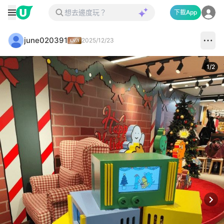
下載App
june020391
2025/12/23
1
/
2
Next