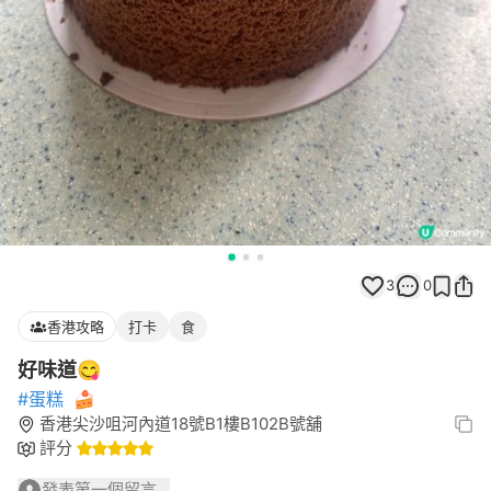
3
0
香港攻略
打卡
食
好味道😋
#蛋糕
🍰
香港尖沙咀河內道18號B1樓B102B號舖
評分
發表第一個留言...