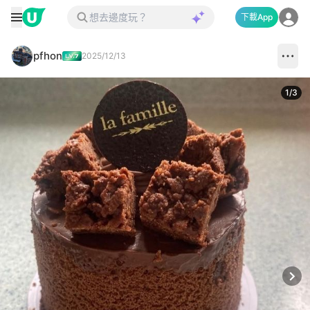
下載App
pfhon
2025/12/13
1
/
3
Next