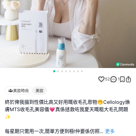
52
1
美妝時尚
美妝
終於俾我搵到性價比高又好用嘅收毛孔恩物🤭Cellology煥
膚MTS收毛孔美容儀💗真係拯救咗我夏天嘅粗大毛孔問題
✨
每星期只需用一次,簡單方便到極!仲要係仿照
...
更多