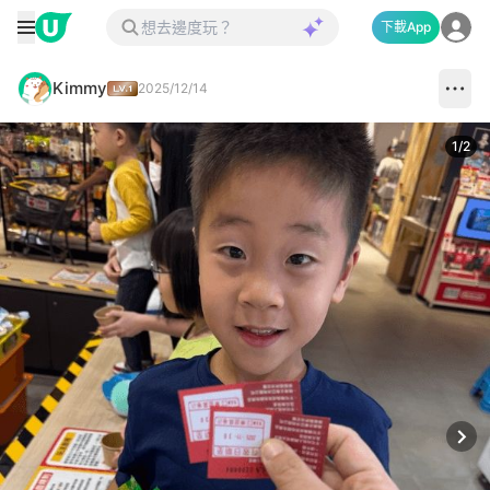
下載App
Kimmy
2025/12/14
1
/
2
Next