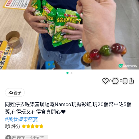
0
0
親子
同姪仔去咗樂富廣場嘅Namco玩拋彩虹,玩20個幣中咗5個
#美食遊樂盛宴
評分
發表第一個留言...