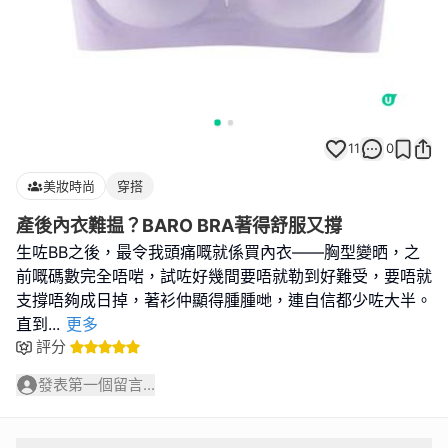
11
0
美妝時尚
穿搭
產後內衣難揾？BARO BRA著得舒服又撐
生咗BB之後，最令我頭痛嘅就係買內衣——胸型變晒，之
前嘅碼數完全唔啱，試咗好幾間要唔就勒到好難受，要唔就
支撐唔夠成日掉，著衫仲顯得腫腫哋，連自信都少咗大半。
直到
...
更多
評分
發表第一個留言...