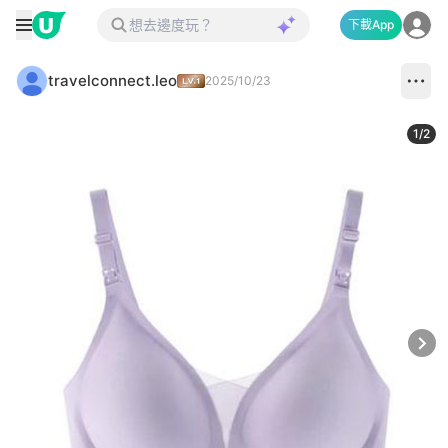
下載App
travelconnect.leo
2025/10/23
1
/
2
Next