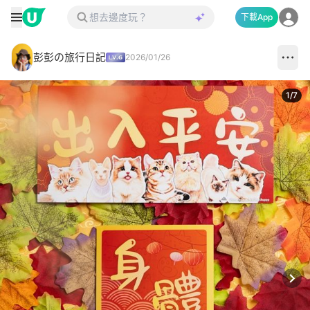
下載App
彭彭の旅行日記
2026/01/26
1
/
7
Next