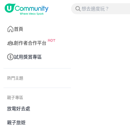
首頁
創作者合作平台
試用獎賞專區
熱門主題
親子專區
放電好去處
親子旅遊