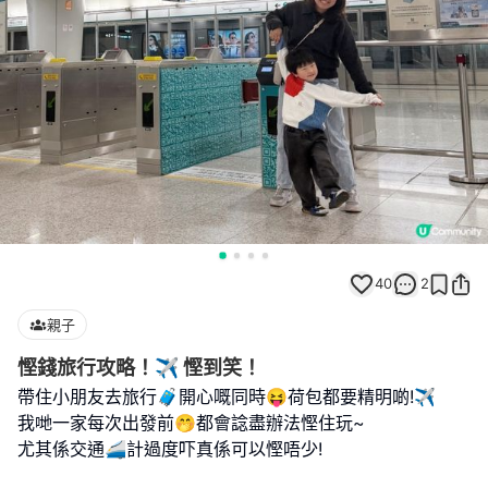
40
2
親子
慳錢旅行攻略！✈️ 慳到笑！
帶住小朋友去旅行🧳開心嘅同時😝荷包都要精明啲!✈️
我哋一家每次出發前🤭都會諗盡辦法慳住玩~
尤其係交通🚄計過度吓真係可以慳唔少!