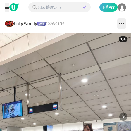
下載App
LctyFamily
2026/01/16
1
/
4
Next