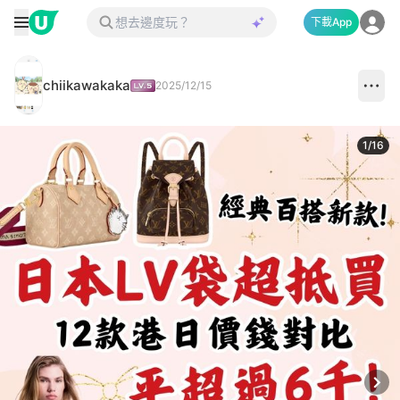
下載App
chiikawakaka
2025/12/15
1
/
16
Next