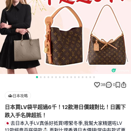
38
0
日本攻略
日本買LV袋平超過6千！12款港日價錢對比！日圓下
跌入手名牌超扺！
🇯🇵去日本入手LV真係好抵買!嚟緊冬季,我幫大家精選咗LV
12款經典百搭袋款☃️,再對比埋香港日本價錢!當中有款式更