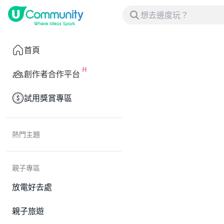
首頁
創作者合作平台
試用獎賞專區
熱門主題
親子專區
放電好去處
親子旅遊