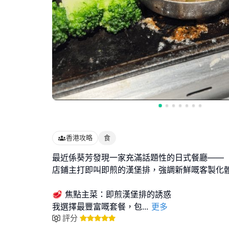
香港攻略
食
最近係葵芳發現一家充滿話題性的日式餐廳——
店鋪主打即叫即煎的漢堡排，強調新鮮嘅客製化
🥩 焦點主菜：即煎漢堡排的誘惑
我選擇最豐富嘅套餐，包
...
更多
評分