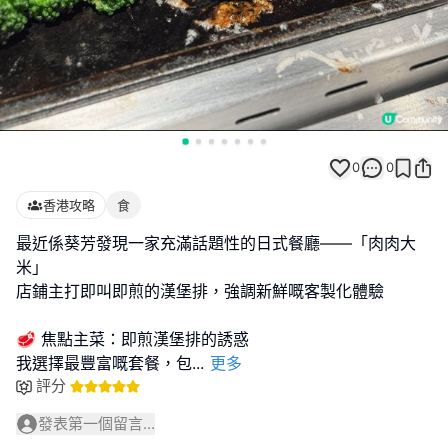
0
0
香港攻略
食
最近係葵芳發現一家充滿話題性的日式餐廳——「肉肉大
米」
店鋪主打即叫即煎的漢堡排，強調新鮮嘅客製化體驗
🥩 焦點主菜：即煎漢堡排的誘惑
我選擇最豐富嘅套餐，包
...
更多
評分
發表第一個留言...