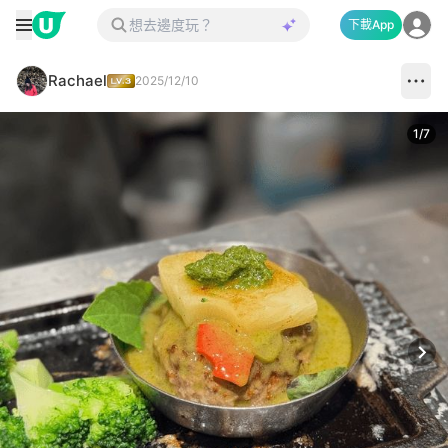
下載App
Rachael
2025/12/10
1
/
7
Next