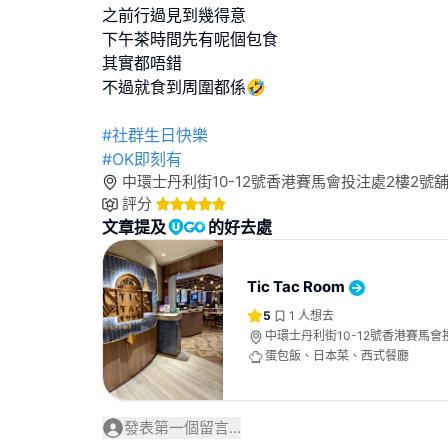
之前行過見到幾得意
下午茶時間先有呢個包食
其實都唔錯
不過就食到周圍都係🤣
#社群生日快樂
#OK即刻有
中環士丹利街10-12號香港賽馬會投注處2樓2號
評分
文章提及
的好去處
Tic Tac Room
5
1
人想去
中環士丹利街10-12號香港賽馬會
蛋包飯、日本菜、西式餐廳
發表第一個留言...