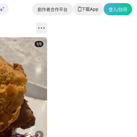
下載App
創作者合作平台
登入/註冊
1
/
5