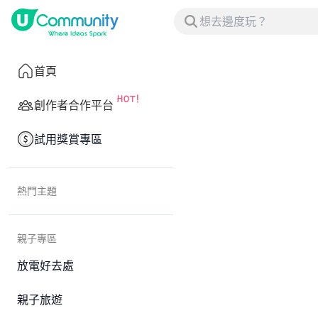
首頁
創作者合作平台
試用獎賞專區
熱門主題
親子專區
放電好去處
親子旅遊