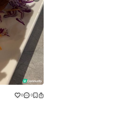
Next slide
0
0