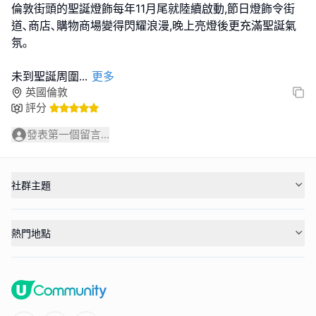
倫敦街頭的聖誕燈飾每年11月尾就陸續啟動,節日燈飾令街
道､商店､購物商場變得閃耀浪漫,晚上亮燈後更充滿聖誕氣
氛｡
未到聖誕周圍
...
更多
英國倫敦
評分
發表第一個留言...
社群主題
熱門地點