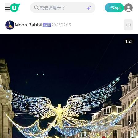
下載App
Moon Rabbit
2025/12/15
1
/
21
Next