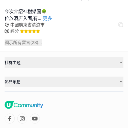
今次介紹神樹樂園🌳
位於酒店入面,有
...
更多
中國廣東省清遠市
評分
顯示所有留言(
28
)...
社群主題
熱門地點