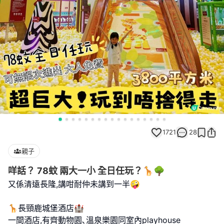
1721
28
親子
咩話？ 78蚊 兩大一小 全日任玩？🦒🌳
又係清遠長隆,講咁耐仲未講到一半🤪
🦒長頸鹿城堡酒店🏰
一間酒店,有齊動物園､溫泉樂園同室內playhouse