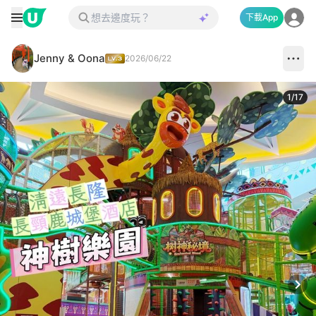
下載App
Jenny & Oona
2026/06/22
1
/
17
Next