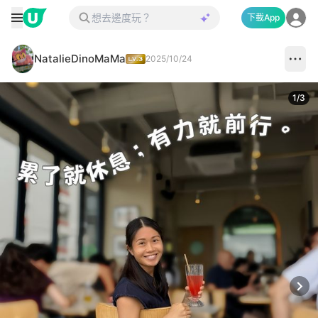
下載App
NatalieDinoMaMa
2025/10/24
1
/
3
Next