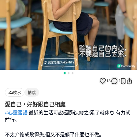
13
1
吹水
情感
愛自己，好好跟自己相處
#心靈蜜語
最近的生活可說極隨心,總之:累了就休息,有力就
前行｡
不太介懷成敗得失,但又不是躺平什麼也不做｡