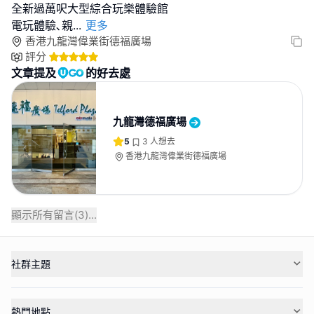
全新過萬呎大型綜合玩樂體驗館
電玩體驗､親
...
更多
香港九龍灣偉業街德福廣場
評分
文章提及
的好去處
九龍灣德福廣場
5
3
人想去
香港九龍灣偉業街德福廣場
顯示所有留言(
3
)...
社群主題
熱門地點