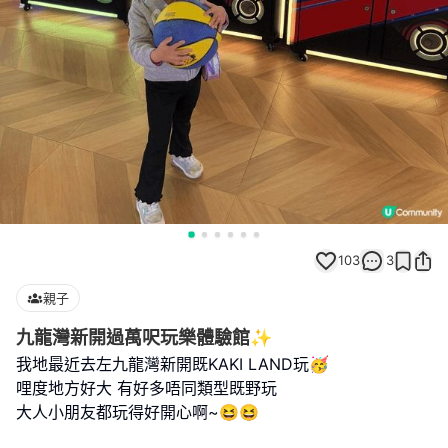
103
3
親子
九龍灣新開過萬呎玩樂體驗館✨
我地最近去左九龍灣新開既KAKI LAND玩🥳
哩度地方好大 有好多唔同類型既野玩
大人小朋友都玩得好開心啊~😆😆