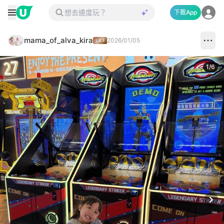
下載App
mama_of_alva_kira
2026/01/05
1
/
6
Next