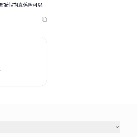
今個聖誕假期真係唔可以
,