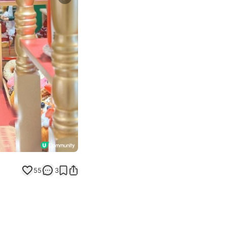
Next slide
55
3