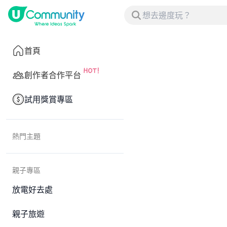
首頁
創作者合作平台
試用獎賞專區
熱門主題
親子專區
放電好去處
親子旅遊