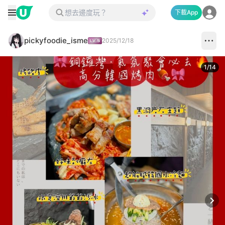
下載App
pickyfoodie_isme
2025/12/18
1
/
14
Next