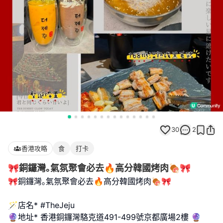
30
2
香港攻略
食
打卡
🎀銅鑼灣｡氣氛聚會必去🔥高分韓國烤肉🍖🎀
🎀銅鑼灣｡氣氛聚會必去🔥高分韓國烤肉🍖🎀
🪄店名* #TheJeju
🔮地址* 香港銅鑼灣駱克道491-499號京都廣場2樓 🔮