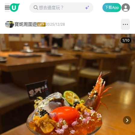
下載App
寶妮周圍遊
2025/12/28
1
/
10
Next