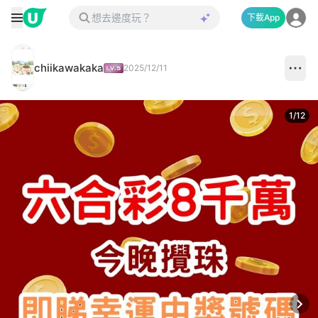
下載App
chiikawakaka
2025/12/11
1
/
12
Next