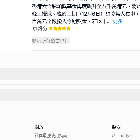
香港六合彩頭獎基金再度飆升至八千萬港元，將於本
晚上攪珠。緣於上期（12月6日）頭獎無人獨中
百萬元全數撥入今期獎金，若以十
...
更多
評分
顯示所有留言(
3
)...
關於
探索
社群最強使用指南
U Lifestyle