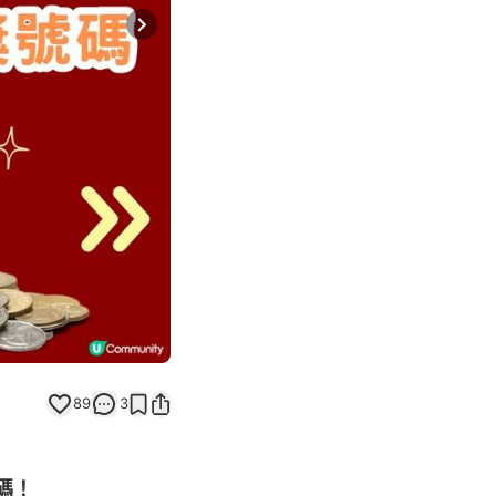
Next slide
89
3
碼！