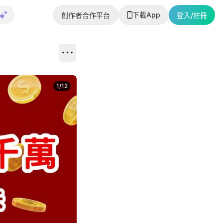
下載App
創作者合作平台
登入/註冊
1
/
12