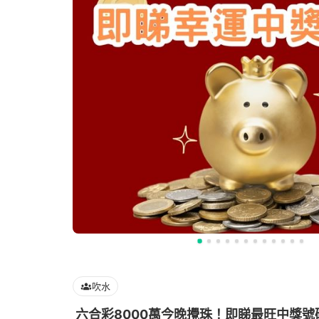
吹水
六合彩8000萬今晚攪珠！即睇最旺中獎號