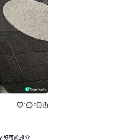
Next slide
1
0