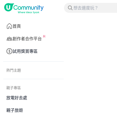
首頁
創作者合作平台
試用獎賞專區
熱門主題
親子專區
放電好去處
親子旅遊