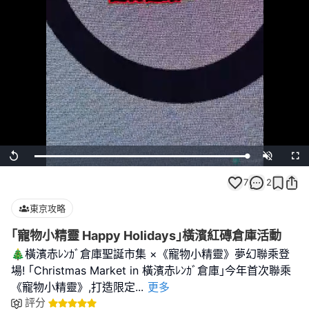
Loaded
:
Replay
Unmute
Full
100.00%
7
2
東京攻略
｢寵物小精靈 Happy Holidays｣橫濱紅磚倉庫活動
🎄橫濱赤ﾚﾝｶﾞ倉庫聖誕市集 ×《寵物小精靈》夢幻聯乘登
場! ｢Christmas Market in 橫濱赤ﾚﾝｶﾞ倉庫｣今年首次聯乘
《寵物小精靈》,打造限定
...
更多
評分