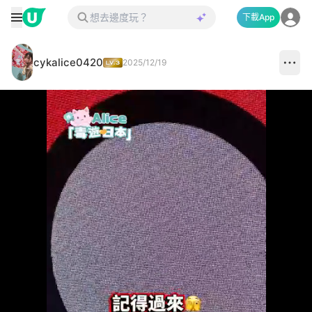
下載App
cykalice0420
2025/12/19