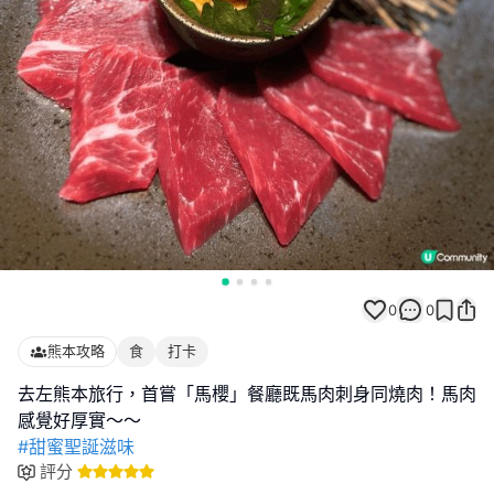
0
0
熊本攻略
食
打卡
去左熊本旅行，首嘗「馬櫻」餐廳既馬肉刺身同燒肉！馬肉
#甜蜜聖誕滋味
評分