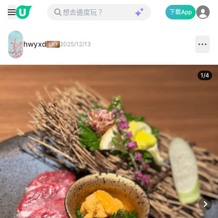
下載App
hwyxd
2025/12/13
1
/
4
Next