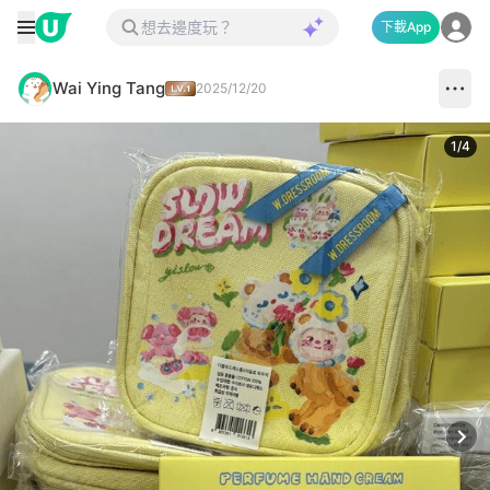
下載App
Wai Ying Tang
2025/12/20
1
/
4
Next