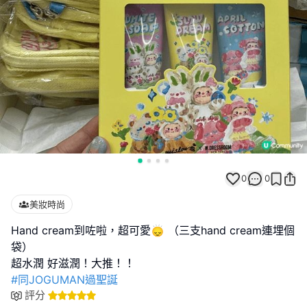
0
0
美妝時尚
Hand cream到咗啦，超可愛🙂‍↕️ （三支hand cream連埋個
袋）
#同JOGUMAN過聖誕
評分