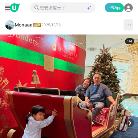
下載App
Monaaa
2025/12/16
1
/
4
Next