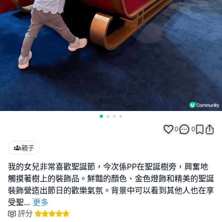
0
0
親子
我的女兒非常喜歡聖誕節，今次係PP在聖誕樹旁，興奮地
觸摸著樹上的裝飾品。鮮豔的顏色、金色燈飾和精美的聖誕
裝飾營造出節日的歡樂氣氛。背景中可以看到其他人也在享
受聖
...
更多
評分