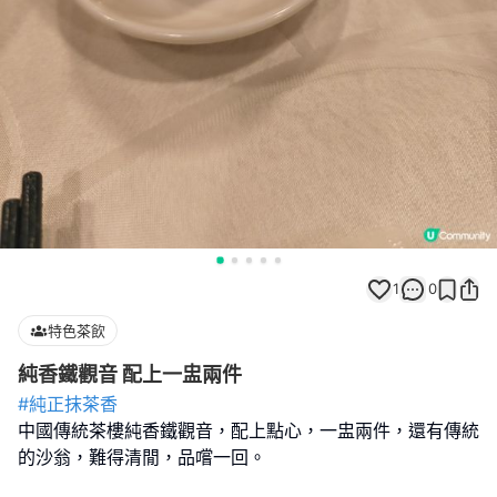
1
0
特色茶飲
純香鐵觀音 配上一盅兩件
#純正抹茶香
中國傳統茶樓純香鐵觀音，配上點心，一盅兩件，還有傳統
的沙翁，難得清閒，品嚐一回。