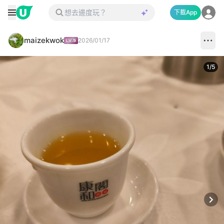
下載App
maizekwok
2026/01/17
1
/
5
Next