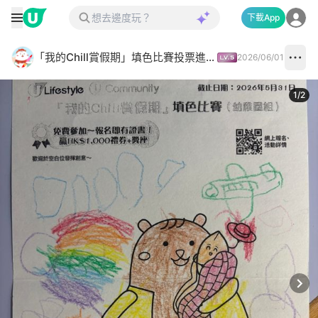
下載App
「我的Chill賞假期」填色比賽投票進行中✅
2026/06/01
1
/
2
Next