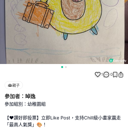
1
0
親子
參加者：晫逸
參加組別：幼稚園組
【❤️讚好即投票】立即Like Post，支持Chill級小畫家贏走
「最高人氣獎」🎨！