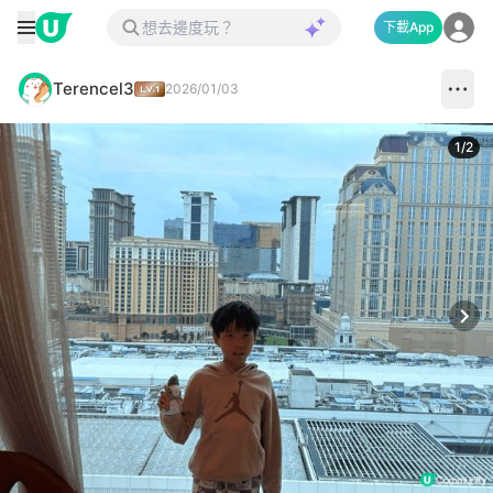
下載App
Terencel3
2026/01/03
1
/
2
Next