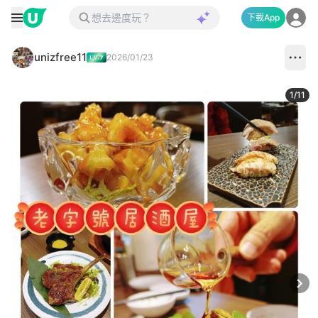
下載App
unizfree11
2026/01/23
1
/
11
Next