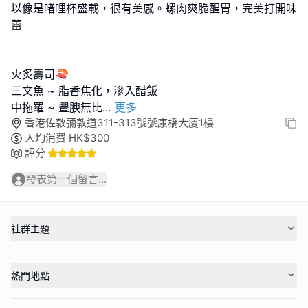
以像是啫哩杯盛載，很有美感。螺肉爽脆醒胃，完美打開味
蕾
火炙壽司🍣
三文魚 ~ 脂香焦化，滲入醋飯
中拖羅 ~ 豐腴無比
...
更多
香港佐敦彌敦道311-313號號康橋大廈1樓
人均消費
HK$
300
評分
發表第一個留言...
社群主題
熱門地點