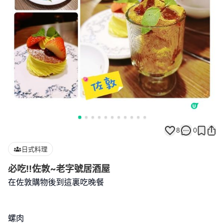
8
0
日式料理
必吃‼️佐敦~老字號居酒屋
在佐敦購物後到這裏吃晚餐
螺肉