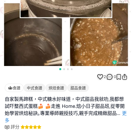
2
0
食譜
中式食譜
烘焙食譜
甜品食譜
自家製馬蹄糕，中式糖水好味道，中式甜品我就叻,我都想
試吓整西式蛋糕🍰 🍰走進 Home.焙小日子甜品班,從零開
始學習烘焙秘訣｡專業導師親授技巧,親手完成精緻甜品
...
更
多
評分