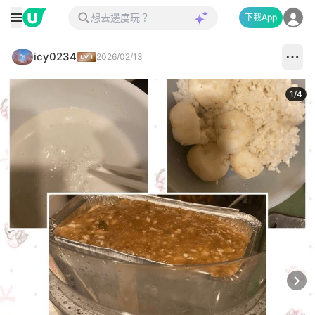
下載App
icy0234
2026/02/13
1
/
4
Next