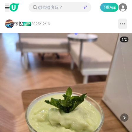
下載App
愉悅
2025/12/16
1
/
2
Next