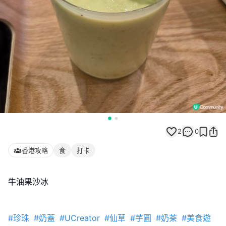
2
0
香港攻略
食
打卡
牛油果沙冰
#珍珠
#奶蓋
#UCreator
#仙草
#芋圓
#奶茶
#美食遊