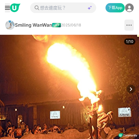
下載App
Smiling WanWan
2025/06/18
1
/
10
Next