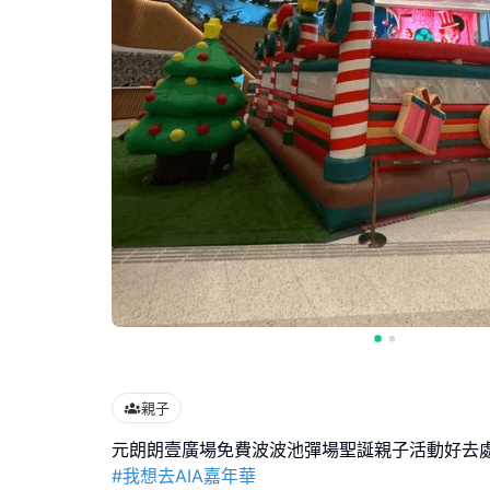
親子
#我想去AIA嘉年華