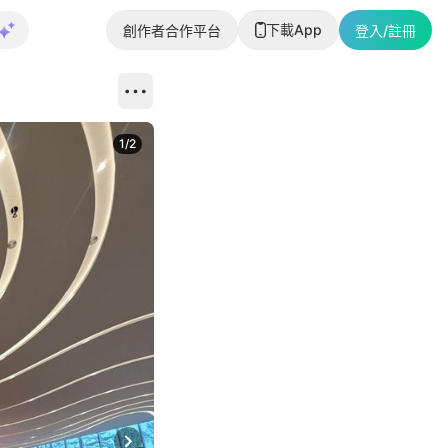
下載App
創作者合作平台
登入/註冊
1
/
2
即睇更多社