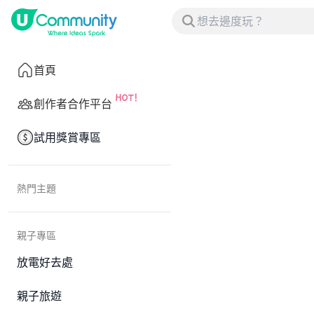
首頁
創作者合作平台
試用獎賞專區
熱門主題
親子專區
放電好去處
親子旅遊