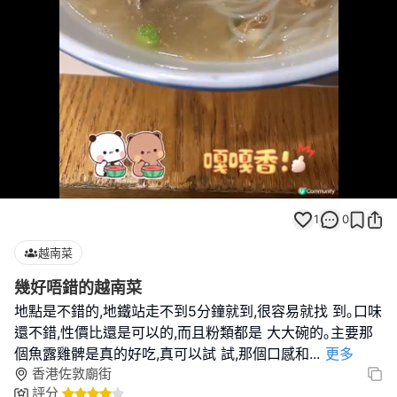
Loaded
:
Unmute
100.00%
1
0
越南菜
幾好唔錯的越南菜
地點是不錯的,地鐵站走不到5分鐘就到,很容易就找 到｡口味
還不錯,性價比還是可以的,而且粉類都是 大大碗的｡主要那
個魚露雞髀是真的好吃,真可以試 試,那個口感和
...
更多
香港佐敦廟街
評分