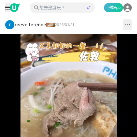
下載App
reeve terence
2026/01/21