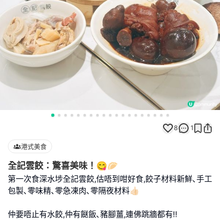
8
1
港式美食
全記雲餃：驚喜美味！😋🥟
第一次食深水埗全記雲餃,估唔到咁好食,餃子材料新鮮､手工
包製､零味精､零急凍肉､零隔夜材料👍🏻
仲要唔止有水餃,仲有餸飯､豬腳薑,連佛跳牆都有‼️