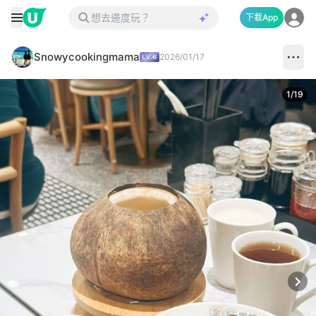
下載App
Snowycookingmama
2026/01/17
1
/
19
Next