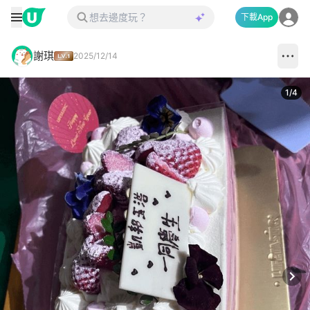
下載App
謝琪
2025/12/14
1
/
4
Next