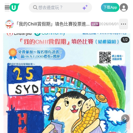
下載App
「我的Chill賞假期」填色比賽投票進行中✅
2026/06/01
1
/
2
Next