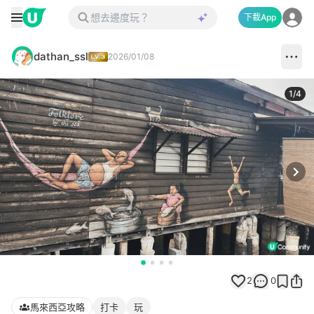
下載App
dathan_ssl
2026/01/08
1
/
4
Next
2
0
馬來西亞攻略
打卡
玩