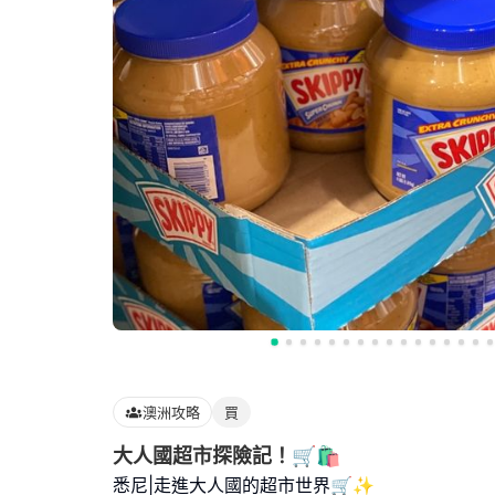
澳洲攻略
買
大人國超市探險記！🛒🛍️
悉尼|走進大人國的超市世界🛒✨