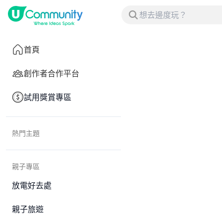
首頁
創作者合作平台
試用獎賞專區
熱門主題
親子專區
放電好去處
親子旅遊