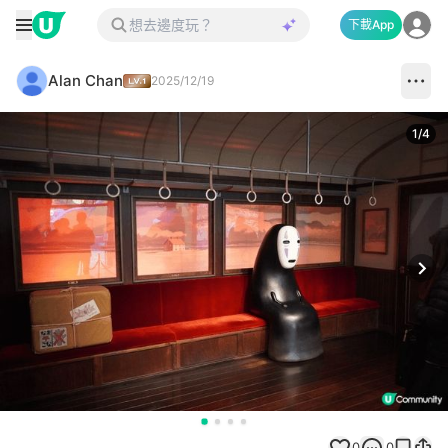
下載App
Alan Chan
2025/12/19
1
/
4
Next
0
0