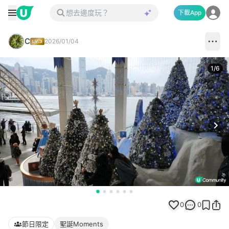
下載App
C
2026/01/04
1
/
6
Next
0
0
節日限定
聖誕Moments