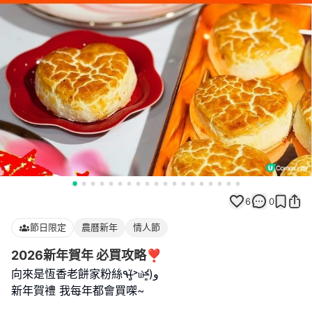
6
0
節日限定
農曆新年
情人節
2026新年賀年 必買攻略❣️
向來是恆香老餅家粉絲٩(˃̶͈̀௰˂̶͈́)و
新年賀禮 我每年都會買㗎~