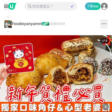
下載App
Foodieyanyannn
2026/01/21
1
/
19
Next