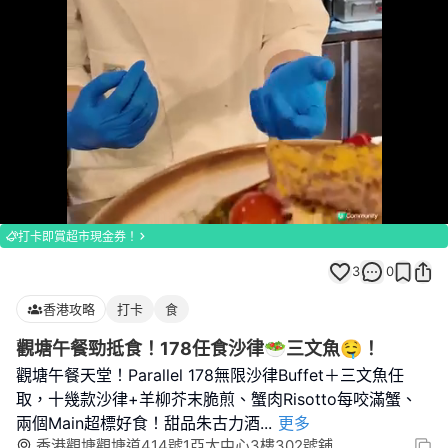
Loaded
:
Unmute
100.00%
打卡即賞超市現金券！
3
0
香港攻略
打卡
食
觀塘午餐勁抵食！178任食沙律🥗三文魚🤤！
觀塘午餐天堂！Parallel 178無限沙律Buffet＋三文魚任
取，十幾款沙律+羊柳芥末脆煎、蟹肉Risotto每咬滿蟹、
兩個Main超標好食！甜品朱古力酒
...
更多
香港觀塘觀塘道414號1亞太中心3樓302號舖