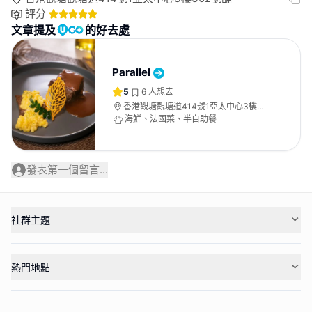
評分
文章提及
的好去處
Parallel
5
6
人想去
香港觀塘觀塘道414號1亞太中心3樓
302號舖
海鮮、法國菜、半自助餐
發表第一個留言...
社群主題
熱門地點