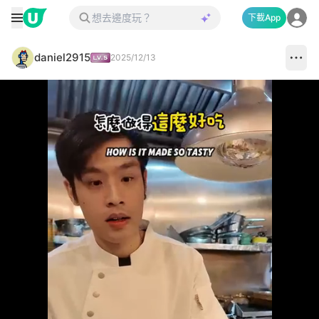
下載App
daniel2915
2025/12/13