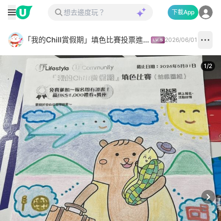
下載App
「我的Chill賞假期」填色比賽投票進行中✅
2026/06/01
1
/
2
Next