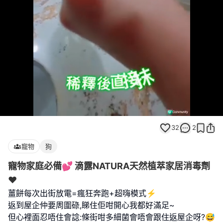
Loaded
:
Unmute
100.00%
32
2
寵物
狗
寵物家庭必備💕 滴露NATURA天然植萃家居消毒劑
❤️
薑餅每次出街放電=瘋狂奔跑+超嗨模式⚡️
返到屋企仲要周圍碌,睇住佢咁開心我都好滿足~
但心裡面忍唔住會諗:條街咁多細菌會唔會跟住返屋企呀?😅