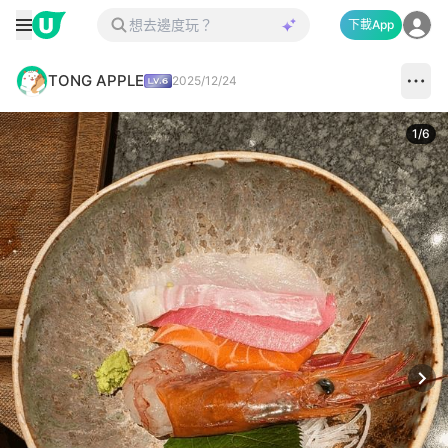
下載App
TONG APPLE
2025/12/24
1
/
6
Next