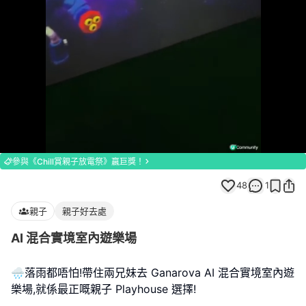
Loaded
:
Unmute
100.00%
參與《Chill賞親子放電祭》贏巨獎！
48
1
親子
親子好去處
AI 混合實境室內遊樂場
🌧️落雨都唔怕!帶住兩兄妹去 Ganarova AI 混合實境室內遊
樂場,就係最正嘅親子 Playhouse 選擇!