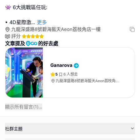
👾 6大挑戰區任玩:
• 4D星際激
...
更多
九龍深盛路8號碧海藍天Aeon荔枝角店一樓
評分
文章提及
的好去處
Ganarova
5
6
人想去
九龍深盛路8號碧海藍天Aeon荔枝角店
一樓
顯示所有留言(
1
)...
社群主題