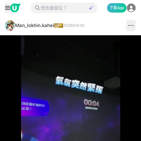
下載App
Man_lokhin.kahei
2026/04/30