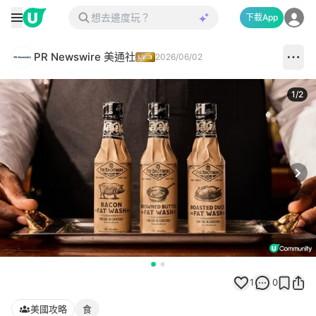
下載App
PR Newswire 美通社
2026/06/02
1
/
2
Next
1
0
美國攻略
食